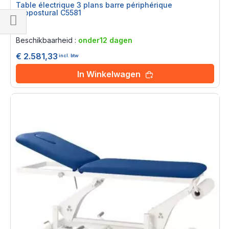
Table électrique 3 plans barre périphérique
Ecopostural C5581
Rating:
Filteren
0%
Beschikbaarheid :
onder12 dagen
€ 2.581,33
incl. btw
In Winkelwagen