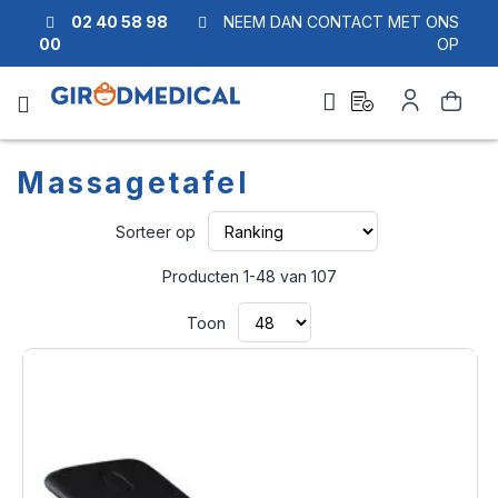
02 40 58 98
NEEM DAN CONTACT MET ONS
00
OP
Ask
Account
Zoek
a
quote
Massagetafel
Van
Sorteer op
laag
naar
Producten
1
-
48
van
107
hoog
sorteren
Toon