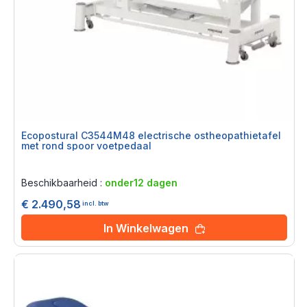
Ecopostural C3544M48 electrische ostheopathietafel
met rond spoor voetpedaal
Rating:
0%
Beschikbaarheid :
onder12 dagen
€ 2.490,58
incl. btw
In Winkelwagen