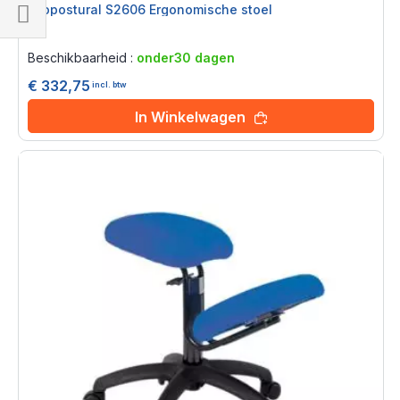
Ecopostural S2606 Ergonomische stoel
Rating:
Filteren
0%
Beschikbaarheid :
onder30 dagen
€ 332,75
incl. btw
In Winkelwagen