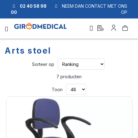
02 40 58 98
NEEM DAN CONTACT MET ONS
00
OP
Ask
Account
Zoek
a
quote
Arts stoel
Van
Sorteer op
laag
naar
7
producten
hoog
sorteren
Toon