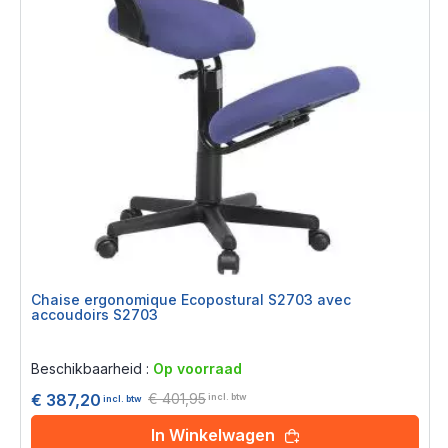
Chaise ergonomique Ecopostural S2703 avec
accoudoirs S2703
Rating:
0%
Beschikbaarheid :
Op voorraad
€ 401,95
€ 387,20
incl. btw
incl. btw
In Winkelwagen