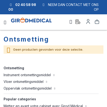
02 40 58 98
NEEM DAN CONTACT MET ONS
00
OP
Ask
Account
Zoek
a
quote
Ontsmetting
Geen producten gevonden voor deze selectie.
Ontsmetting
Instrument ontsmettingsmiddel
Vloer ontsmettingsmiddel
Oppervlak ontsmettingsmiddel
Popular categories
Mettez en avant votre cabinet avec Girod Médical