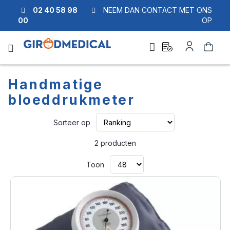
02 40 58 98
NEEM DAN CONTACT MET ONS
00
OP
Ask
Account
Zoek
a
quote
Handmatige
bloeddrukmeter
Van
Sorteer op
laag
naar
2
producten
hoog
sorteren
Toon