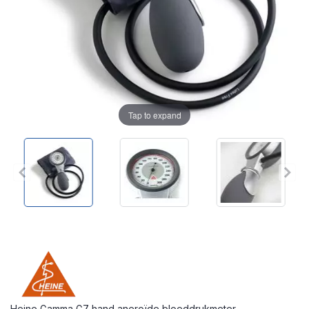
Tap to expand
Heine Gamma G7 hand aneroïde bloeddrukmeter