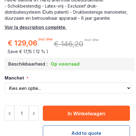
- Schokbestendig
- Latex-vrij
- Exclusief druk-
distributiesysteem (Duits patent)
- Drukbestenige manometer,
duurzaam en betrouwbaar apparaat
- 6 jaar garantie
Voir la description complète.
incl. btw
incl. btw
€ 129,06
€ 146,20
Speciale
prijs
Save € 17,15 ( 12 % )
Beschikbaarheid :
Op voorraad
Manchet
In Winkelwagen
Add to quote