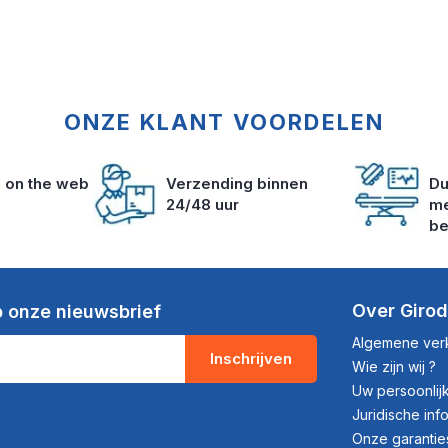
ONZE KLANT VOORDELEN
s on the web
Verzending binnen
Du
24/48 uur
me
be
Over Giro
 onze nieuwsbrief
Algemene ve
Inschrijven
Wie zijn wij ?
Uw persoonli
Juridische inf
Onze garantie