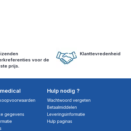
izenden
Klanttevredenheid
rkreferenties voor de
ste prijs.
dmedical
Hulp nodig ?
rkoopvoorwaarden
Wachtwoord vergeten
Betaalmiddelen
jke gegevens
Leveringsinformatie
ormatie
Hulp paginas
s