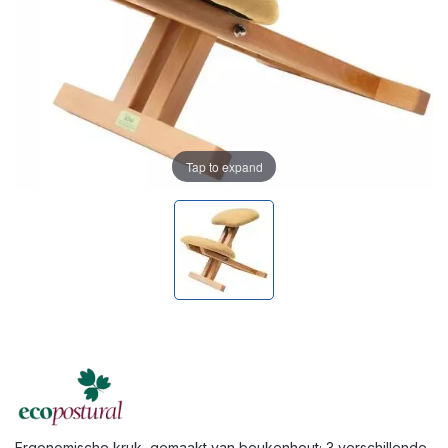
Tap to expand
Ergonomische kruk, gemaakt van beukenhout; 3 verschillende