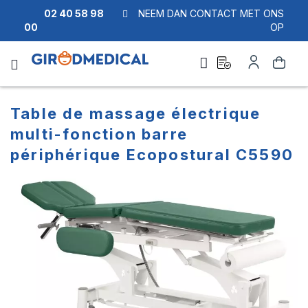
02 40 58 98
NEEM DAN CONTACT MET ONS
00
OP
Ask
Account
Zoek
a
quote
Table de massage électrique
multi-fonction barre
périphérique Ecopostural C5590
Ga
Ga
naar
naar
het
het
einde
begin
van
van
de
de
afbeeldingen-
afbeeldingen-
gallerij
gallerij