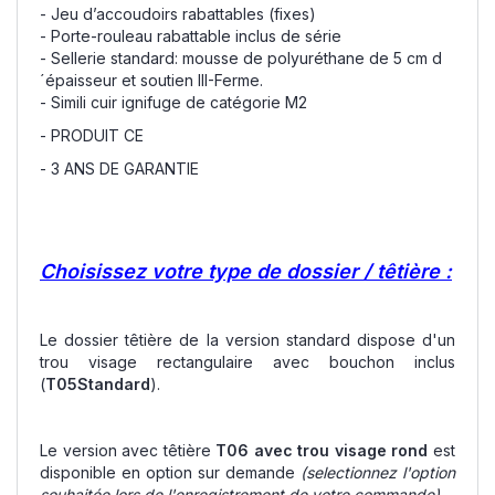
- Jeu d’accoudoirs rabattables (fixes)
- Porte-rouleau rabattable inclus de série
- Sellerie standard: mousse de polyuréthane de 5 cm d
´épaisseur et soutien III-Ferme.
- Simili cuir ignifuge de catégorie M2
- PRODUIT CE
- 3 ANS DE GARANTIE
Choisissez votre type de dossier / têtière :
Le dossier têtière de la version standard dispose d'un
trou visage rectangulaire avec bouchon inclus
(
T05Standard
).
Le version avec têtière
T06 avec trou visage rond
est
disponible en option sur demande
(selectionnez l'option
souhaitée lors de l'enregistrement de votre commande).