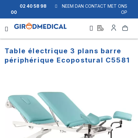
02 40 58 98
NEEM DAN CONTACT MET ONS
00
OP
Ask
Account
Zoek
a
quote
Table électrique 3 plans barre
périphérique Ecopostural C5581
Ga
Ga
naar
naar
het
het
einde
begin
van
van
de
de
afbeeldingen-
afbeeldingen-
gallerij
gallerij