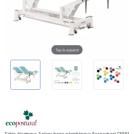
Tap to expand
Table électrique 3 plans barre périphérique Ecopostural C5581