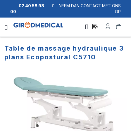
02 40 58 98
NEEM DAN CONTACT MET ONS
00
OP
Ask
Account
Zoek
a
quote
Table de massage hydraulique 3
plans Ecopostural C5710
Ga
Ga
naar
naar
het
het
einde
begin
van
van
de
de
afbeeldingen-
afbeeldingen-
gallerij
gallerij