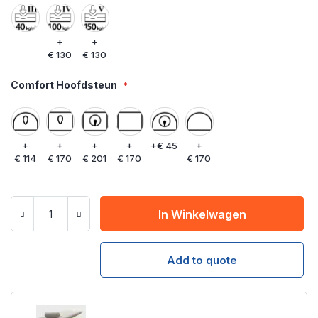
+
+
€ 130
€ 130
Comfort Hoofdsteun
+
+
+
+
+
€ 45
+
€ 114
€ 170
€ 201
€ 170
€ 170
In Winkelwagen
Add to quote