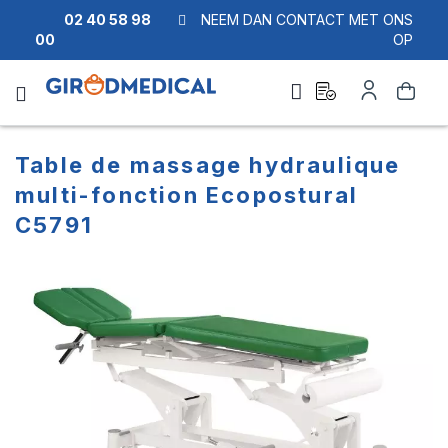
02 40 58 98
NEEM DAN CONTACT MET ONS
00
OP
Ask
Account
Zoek
a
quote
Table de massage hydraulique
multi-fonction Ecopostural
C5791
Ga
Ga
naar
naar
het
het
einde
begin
van
van
de
de
afbeeldingen-
afbeeldingen-
gallerij
gallerij