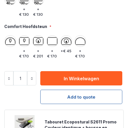
+
+
€ 130
€ 130
Comfort Hoofdsteun
+
+
+
+
€ 45
+
€ 170
€ 201
€ 170
€ 170
In Winkelwagen
Add to quote
Tabouret Ecopostural S2611 Promo
Couleur identique + housse en