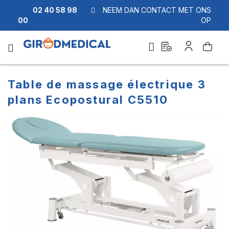
02 40 58 98
NEEM DAN CONTACT MET ONS
00
OP
Ask
Account
Zoek
a
quote
Table de massage électrique 3
plans Ecopostural C5510
Ga
Ga
naar
naar
het
het
einde
begin
van
van
de
de
afbeeldingen-
afbeeldingen-
gallerij
gallerij