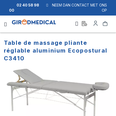
02 40 58 98
NEEM DAN CONTACT MET ONS
00
OP
Ask
Account
Zoek
a
quote
Table de massage pliante
réglable aluminium Ecopostural
C3410
Ga
Ga
naar
naar
het
het
einde
begin
van
van
de
de
afbeeldingen-
afbeeldingen-
gallerij
gallerij