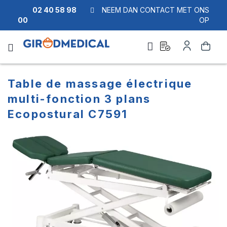
02 40 58 98
NEEM DAN CONTACT MET ONS
00
OP
Ask
Account
Zoek
a
quote
Table de massage électrique
multi-fonction 3 plans
Ecopostural C7591
Ga
Ga
naar
naar
het
het
einde
begin
van
van
de
de
afbeeldingen-
afbeeldingen-
gallerij
gallerij