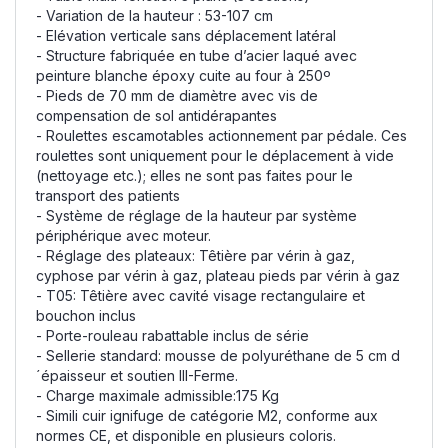
- Variation de la hauteur : 53-107 cm
- Elévation verticale sans déplacement latéral
- Structure fabriquée en tube d’acier laqué avec
peinture blanche époxy cuite au four à 250º
- Pieds de 70 mm de diamètre avec vis de
compensation de sol antidérapantes
- Roulettes escamotables actionnement par pédale. Ces
roulettes sont uniquement pour le déplacement à vide
(nettoyage etc.); elles ne sont pas faites pour le
transport des patients
- Système de réglage de la hauteur par système
périphérique avec moteur.
- Réglage des plateaux: Têtière par vérin à gaz,
cyphose par vérin à gaz, plateau pieds par vérin à gaz
- T05: Têtière avec cavité visage rectangulaire et
bouchon inclus
- Porte-rouleau rabattable inclus de série
- Sellerie standard: mousse de polyuréthane de 5 cm d
´épaisseur et soutien III-Ferme.
- Charge maximale admissible:175 Kg
- Simili cuir ignifuge de catégorie M2, conforme aux
normes CE, et disponible en plusieurs coloris.