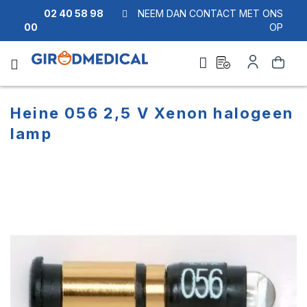
02 40 58 98
NEEM DAN CONTACT MET ONS
00
OP
Ask
Account
Zoek
a
quote
Heine 056 2,5 V Xenon halogeen
lamp
Ga
Ga
naar
naar
het
het
einde
begin
van
van
de
de
afbeeldingen-
afbeeldingen-
gallerij
gallerij