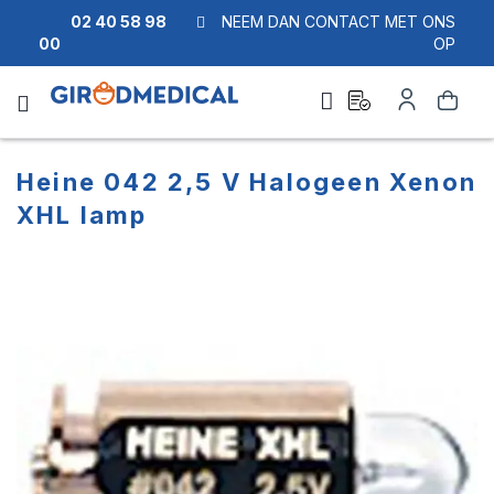
02 40 58 98
NEEM DAN CONTACT MET ONS
00
OP
Ask
Account
Zoek
a
quote
Heine 042 2,5 V Halogeen Xenon
XHL lamp
Ga
Ga
naar
naar
het
het
einde
begin
van
van
de
de
afbeeldingen-
afbeeldingen-
gallerij
gallerij