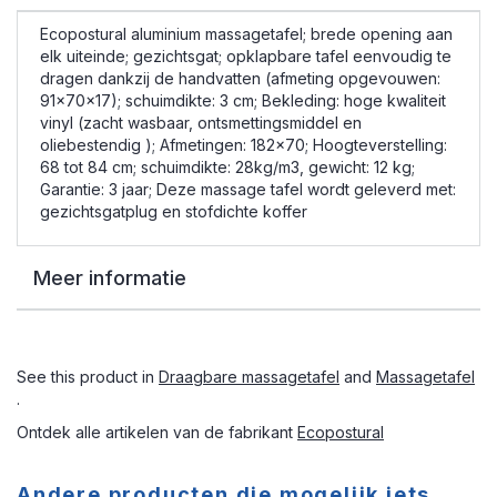
Ecopostural aluminium massagetafel; brede opening aan
elk uiteinde; gezichtsgat; opklapbare tafel eenvoudig te
dragen dankzij de handvatten (afmeting opgevouwen:
91x70x17); schuimdikte: 3 cm; Bekleding: hoge kwaliteit
vinyl (zacht wasbaar, ontsmettingsmiddel en
oliebestendig ); Afmetingen: 182x70; Hoogteverstelling:
68 tot 84 cm; schuimdikte: 28kg/m3, gewicht: 12 kg;
Garantie: 3 jaar; Deze massage tafel wordt geleverd met:
gezichtsgatplug en stofdichte koffer
Meer informatie
See this product in
Draagbare massagetafel
and
Massagetafel
.
Ontdek alle artikelen van de fabrikant
Ecopostural
Andere producten die mogelijk iets