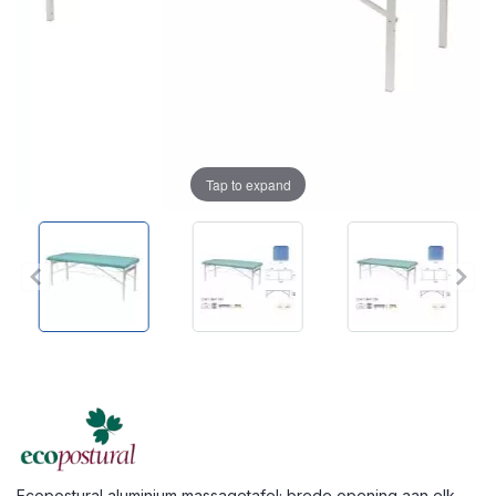
Tap to expand
Ecopostural aluminium massagetafel; brede opening aan elk