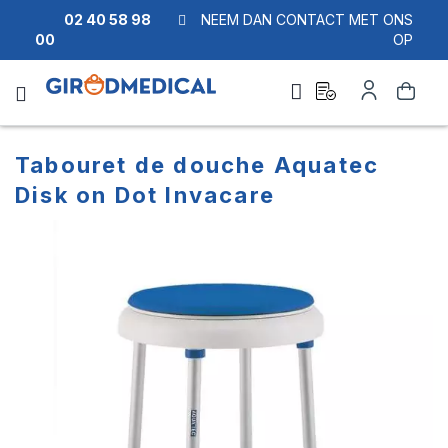
02 40 58 98
NEEM DAN CONTACT MET ONS
00
OP
Ask
Account
Zoek
a
quote
Tabouret de douche Aquatec
Disk on Dot Invacare
Ga
Ga
naar
naar
het
het
einde
begin
van
van
de
de
afbeeldingen-
afbeeldingen-
gallerij
gallerij