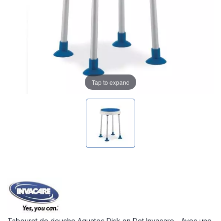
Tap to expand
Tabouret de douche Aquatec Disk on Dot Invacare - Avec une