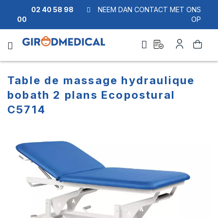
02 40 58 98
NEEM DAN CONTACT MET ONS
00
OP
Ask
Account
Zoek
a
quote
Table de massage hydraulique
bobath 2 plans Ecopostural
C5714
Ga
Ga
naar
naar
het
het
einde
begin
van
van
de
de
afbeeldingen-
afbeeldingen-
gallerij
gallerij