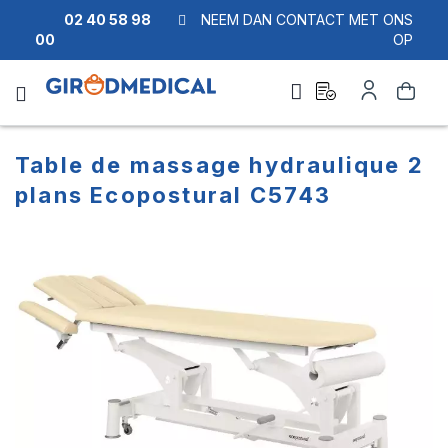
02 40 58 98
NEEM DAN CONTACT MET ONS
00
OP
Ask
Account
Zoek
a
quote
Table de massage hydraulique 2
plans Ecopostural C5743
Ga
Ga
naar
naar
het
het
einde
begin
van
van
de
de
afbeeldingen-
afbeeldingen-
gallerij
gallerij