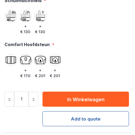
Schuimdichtheid
+
+
€ 130
€ 130
Comfort Hoofdsteun
+
+
+
€ 170
€ 201
€ 201
In Winkelwagen
Add to quote