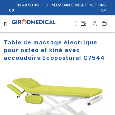
02 40 58 98
NEEM DAN CONTACT MET ONS
00
OP
Ask
Account
Zoek
a
quote
Table de massage électrique
pour ostéo et kiné avec
accoudoirs Ecopostural C7544
Ga
Ga
naar
naar
het
het
einde
begin
van
van
de
de
afbeeldingen-
afbeeldingen-
gallerij
gallerij