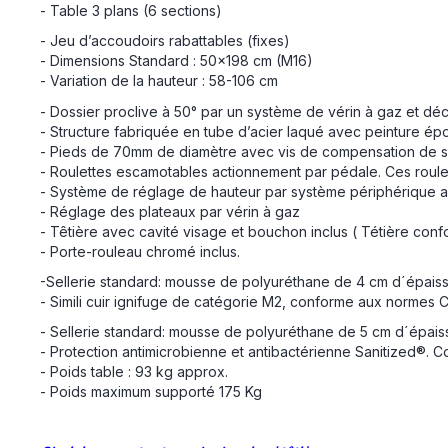
- Table 3 plans (6 sections)
- Jeu d’accoudoirs rabattables (fixes)
- Dimensions Standard : 50x198 cm (M16)
- Variation de la hauteur : 58-106 cm
- Dossier proclive à 50° par un système de vérin à gaz et décl
- Structure fabriquée en tube d’acier laqué avec peinture ép
- Pieds de 70mm de diamètre avec vis de compensation de so
- Roulettes escamotables actionnement par pédale. Ces roulett
- Système de réglage de hauteur par système périphérique a
- Réglage des plateaux par vérin à gaz
- Têtière avec cavité visage et bouchon inclus ( Tétière confo
- Porte-rouleau chromé inclus.
-Sellerie standard: mousse de polyuréthane de 4 cm d´épaisse
- Simili cuir ignifuge de catégorie M2, conforme aux normes CE
- Sellerie standard: mousse de polyuréthane de 5 cm d´épaisse
- Protection antimicrobienne et antibactérienne Sanitized®. 
- Poids table : 93 kg approx.
- Poids maximum supporté 175 Kg