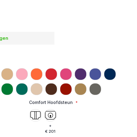
agen
Comfort Hoofdsteun
+
€ 201