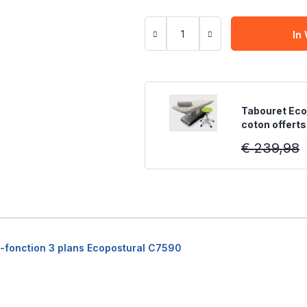
In
Tabouret Eco
coton offerts
€ 239,98
i-fonction 3 plans Ecopostural C7590