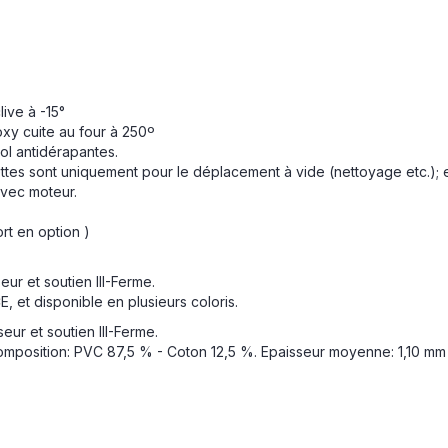
ive à -15°
oxy cuite au four à 250º
l antidérapantes.
es sont uniquement pour le déplacement à vide (nettoyage etc.); ell
vec moteur.
rt en option )
ur et soutien III-Ferme.
, et disponible en plusieurs coloris.
ur et soutien III-Ferme.
Composition: PVC 87,5 % - Coton 12,5 %. Epaisseur moyenne: 1,10 mm