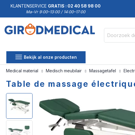
KLANTENSERVICE
GRATIS : 02 40 58 98 00
Ma–Vr 9:00–13:00 / 14:00–17:00
Zoek
Bekijk al onze producten
Medical material
Medisch meubilair
Massagetafel
Elect
Table de massage électriqu
Ga
Ga
naar
naar
het
het
einde
begin
van
van
de
de
afbeeldingen-
afbeeldingen-