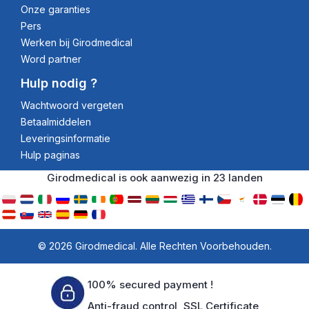
Onze garanties
Pers
Werken bij Girodmedical
Word partner
Hulp nodig ?
Wachtwoord vergeten
Betaalmiddelen
Leveringsinformatie
Hulp paginas
Girodmedical is ook aanwezig in 23 landen
© 2026 Girodmedical. Alle Rechten Voorbehouden.
100% secured payment !
Anti-fraud control, SSL Certificate