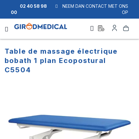
02 40 58 98
NEEM DAN CONTACT MET ONS
00
OP
Ask
Account
Zoek
a
quote
Table de massage électrique
bobath 1 plan Ecopostural
C5504
Ga
Ga
naar
naar
het
het
einde
begin
van
van
de
de
afbeeldingen-
afbeeldingen-
gallerij
gallerij