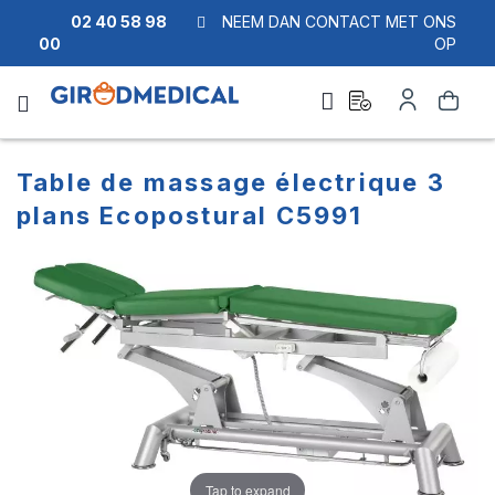
02 40 58 98
NEEM DAN CONTACT MET ONS
00
OP
Ask
Account
Zoek
a
quote
Table de massage électrique 3
plans Ecopostural C5991
Ga
Ga
naar
naar
het
het
einde
begin
van
van
de
de
afbeeldingen-
afbeeldingen-
gallerij
gallerij
Tap to expand