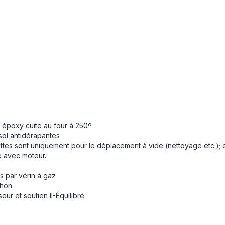
s époxy cuite au four à 250º
ol antidérapantes
es sont uniquement pour le déplacement à vide (nettoyage etc.); ell
e avec moteur.
s par vérin à gaz
chon
ur et soutien II-Équilibré