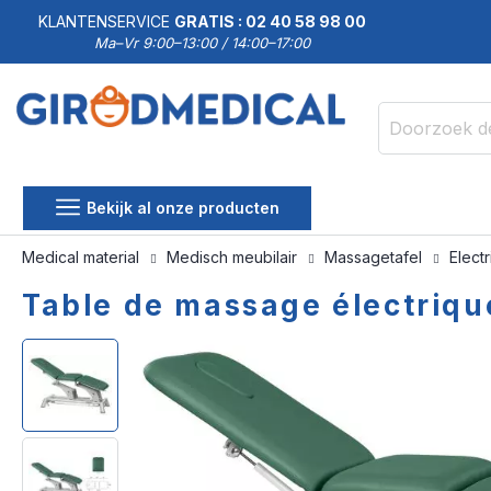
KLANTENSERVICE
GRATIS : 02 40 58 98 00
Ma–Vr 9:00–13:00 / 14:00–17:00
Zoek
Bekijk al onze producten
Medical material
Medisch meubilair
Massagetafel
Elect
Table de massage électriqu
Ga
Ga
naar
naar
het
het
einde
begin
van
van
de
de
afbeeldingen-
afbeeldingen-