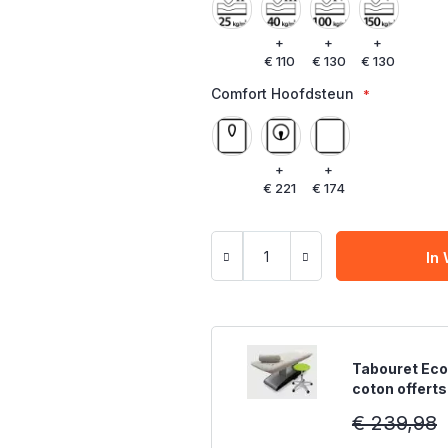
+
+
+
€ 110
€ 130
€ 130
Comfort Hoofdsteun
+
+
€ 221
€ 174
In
Tabouret Eco
coton offerts
€ 239,98