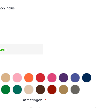
hon inclus
agen
Afmetingen