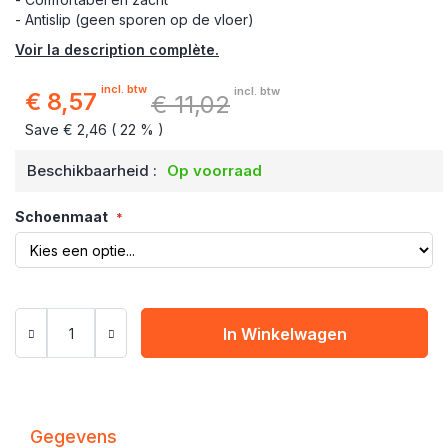
- Antislip (geen sporen op de vloer)
Voir la description complète.
incl. btw
incl. btw
€ 8,57
€ 11,02
Speciale
prijs
Save € 2,46 ( 22 % )
Beschikbaarheid :
Op voorraad
Schoenmaat
In Winkelwagen
Gegevens