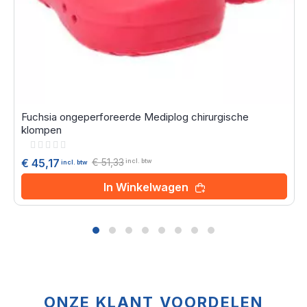
Fuchsia ongeperforeerde Mediplog chirurgische
klompen
Rating:
0%
€ 51,33
€ 45,17
incl. btw
incl. btw
In Winkelwagen
ONZE KLANT VOORDELEN