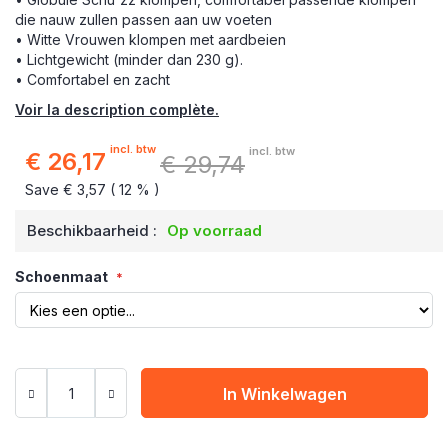
die nauw zullen passen aan uw voeten
• Witte Vrouwen klompen
met aardbeien
• Lichtgewicht (minder dan 230 g).
• Comfortabel en zacht
Voir la description complète.
incl. btw
incl. btw
€ 26,17
€ 29,74
Speciale
prijs
Save € 3,57 ( 12 % )
Beschikbaarheid :
Op voorraad
Schoenmaat
In Winkelwagen