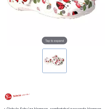
Tap to expand
• Globule Schu'zz klompen, comfortabel passende klompen