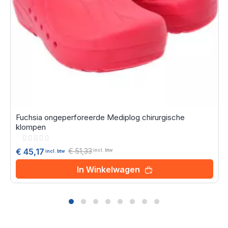
Fuchsia ongeperforeerde Mediplog chirurgische
klompen
Rating:
0%
€ 51,33
€ 45,17
incl. btw
incl. btw
In Winkelwagen