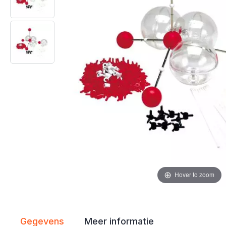
gallerij
gallerij
Hover to zoom
Gegevens
Meer informatie