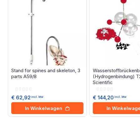
Stand for spines and skeleton, 3
Wasserstoffbrückenb
parts A59/8
(Hydrogenbindung) T
Scientific
Rating:
Rating:
0%
0%
€ 62,92
€ 144,20
incl. btw
incl. btw
In Winkelwagen
In Winkelwag