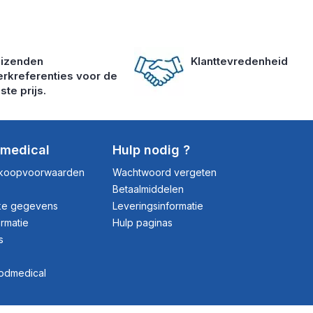
izenden
Klanttevredenheid
rkreferenties voor de
ste prijs.
dmedical
Hulp nodig ?
rkoopvoorwaarden
Wachtwoord vergeten
Betaalmiddelen
jke gegevens
Leveringsinformatie
ormatie
Hulp paginas
s
rodmedical