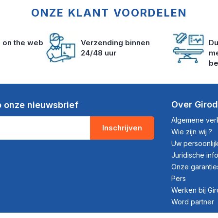
ONZE KLANT VOORDELEN
s on the web
Verzending binnen
Du
24/48 uur
me
be
Over Giro
 onze nieuwsbrief
Algemene ve
Inschrijven
Wie zijn wij ?
Uw persoonli
Juridische inf
Onze garantie
Pers
Werken bij Gi
Word partner