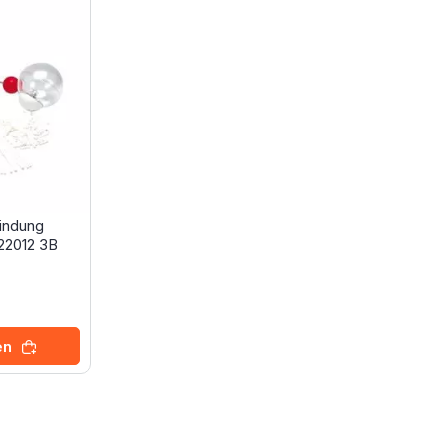
indung
22012 3B
en