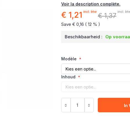
Voir la description complète.
incl. btw
incl. bt
€ 1,21
Speciale
€ 1,37
prijs
Save € 0,16 ( 12 % )
Beschikbaarheid :
Op voorra
Modèle
Inhoud
In