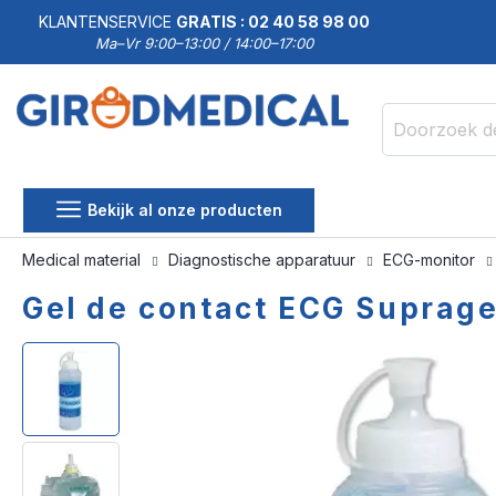
KLANTENSERVICE
GRATIS : 02 40 58 98 00
Ma–Vr 9:00–13:00 / 14:00–17:00
Zoek
Bekijk al onze producten
Medical material
Diagnostische apparatuur
ECG-monitor
Gel de contact ECG Suprage
Ga
Ga
naar
naar
het
het
einde
begin
van
van
de
de
afbeeldingen-
afbeeldingen-