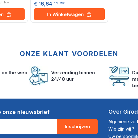
€ 16,64
cl. btw
incl. btw
In Winkelwagen
en
ONZE KLANT VOORDELEN
s on the web
Verzending binnen
Du
24/48 uur
me
be
Over Giro
 onze nieuwsbrief
Algemene ve
Inschrijven
Wie zijn wij ?
Uw persoonli