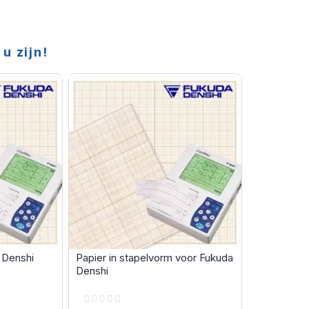
u zijn!
 Denshi
Papier in stapelvorm voor Fukuda
Denshi
Rating:
0%