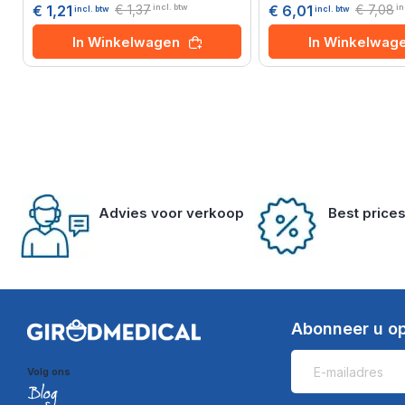
€ 1,37
€ 7,08
€ 1,21
€ 6,01
incl. btw
in
incl. btw
incl. btw
In Winkelwagen
In Winkelwag
Advies voor verkoop
Best price
Abonneer u op
Volg ons