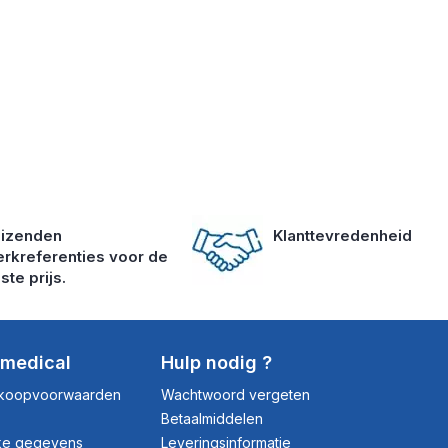
izenden
Klanttevredenheid
rkreferenties voor de
ste prijs.
dmedical
Hulp nodig ?
rkoopvoorwaarden
Wachtwoord vergeten
Betaalmiddelen
jke gegevens
Leveringsinformatie