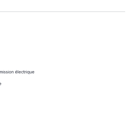
smission électrique
e