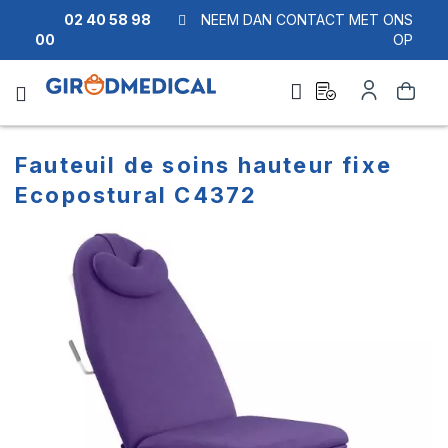
02 40 58 98
NEEM DAN CONTACT MET ONS
00
OP
Ask
Account
Zoek
a
quote
Fauteuil de soins hauteur fixe
Ecopostural C4372
Ga
Ga
naar
naar
het
het
einde
begin
van
van
de
de
afbeeldingen-
afbeeldingen-
gallerij
gallerij