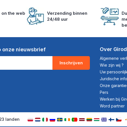
s on the web
Verzending binnen
Du
24/48 uur
me
be
Over Giro
 onze nieuwsbrief
Algemene ve
Inschrijven
Wie zijn wij ?
Uw persoonli
Juridische inf
Onze garantie
Pers
Werken bij Gi
Word partner
 23 landen