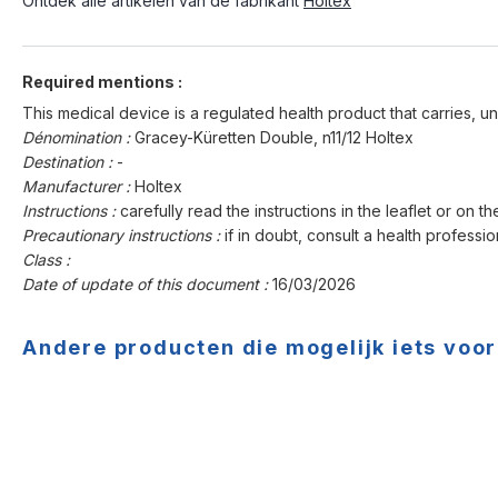
Ontdek alle artikelen van de fabrikant
Holtex
Required mentions :
This medical device is a regulated health product that carries, un
Dénomination :
Gracey-Küretten Double, n11/12 Holtex
Destination :
-
Manufacturer :
Holtex
Instructions :
carefully read the instructions in the leaflet or on th
Precautionary instructions :
if in doubt, consult a health professio
Class :
Date of update of this document :
16/03/2026
Andere producten die mogelijk iets voor 