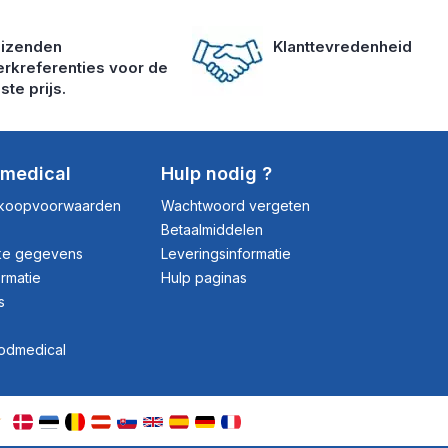
izenden
Klanttevredenheid
rkreferenties voor de
ste prijs.
dmedical
Hulp nodig ?
rkoopvoorwaarden
Wachtwoord vergeten
Betaalmiddelen
jke gegevens
Leveringsinformatie
ormatie
Hulp paginas
s
rodmedical