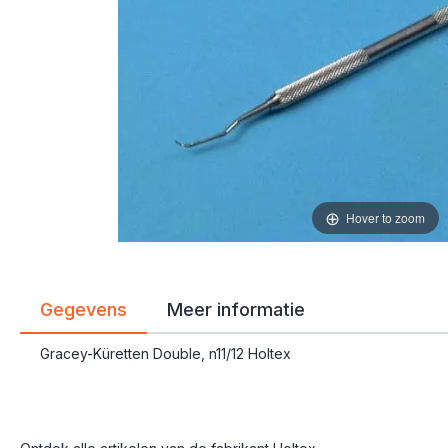
gallerij
gallerij
Hover to zoom
Gegevens
Meer informatie
Gracey-Küretten Double, n11/12 Holtex