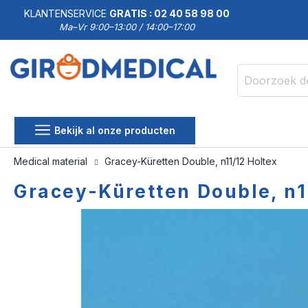
KLANTENSERVICE
GRATIS : 02 40 58 98 00
Ma–Vr 9:00–13:00 / 14:00–17:00
Zoek
Bekijk al onze producten
Medical material
Gracey-Küretten Double, n11/12 Holtex
Gracey-Küretten Double, n1
Ga
Ga
naar
naar
het
het
einde
begin
van
van
de
de
afbeeldingen-
afbeeldingen-