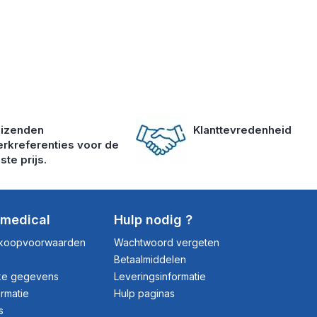
izenden
Klanttevredenheid
rkreferenties voor de
ste prijs.
dmedical
Hulp nodig ?
rkoopvoorwaarden
Wachtwoord vergeten
Betaalmiddelen
jke gegevens
Leveringsinformatie
ormatie
Hulp paginas
s