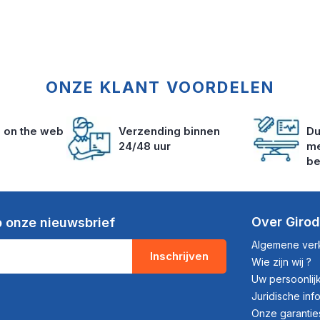
ONZE KLANT VOORDELEN
s on the web
Verzending binnen
Du
24/48 uur
me
be
Over Giro
 onze nieuwsbrief
Algemene ve
Inschrijven
Wie zijn wij ?
Uw persoonli
Juridische inf
Onze garantie