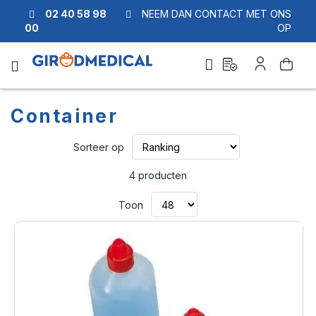
02 40 58 98
NEEM DAN CONTACT MET ONS
00
OP
Ask
Account
Zoek
a
quote
Container
Van
Sorteer op
laag
naar
4
producten
hoog
sorteren
Toon