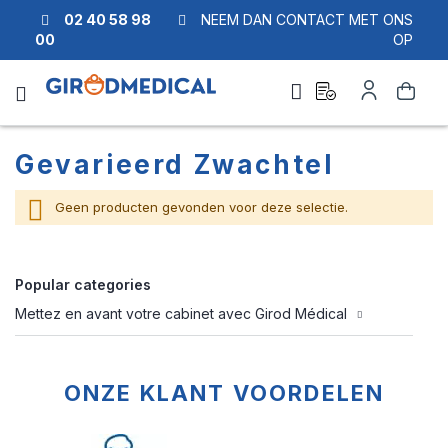
02 40 58 98
NEEM DAN CONTACT MET ONS
00
OP
Ask
Account
Zoek
a
quote
Gevarieerd Zwachtel
Geen producten gevonden voor deze selectie.
Popular categories
Mettez en avant votre cabinet avec Girod Médical
ONZE KLANT VOORDELEN