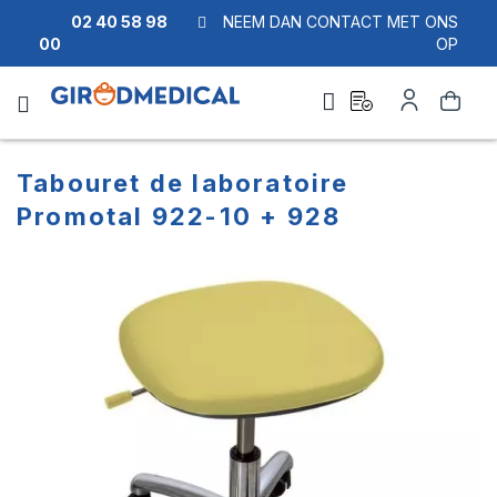
02 40 58 98
NEEM DAN CONTACT MET ONS
00
OP
Ask
Account
Zoek
a
quote
Tabouret de laboratoire
Promotal 922-10 + 928
Ga
Ga
naar
naar
het
het
einde
begin
van
van
de
de
afbeeldingen-
afbeeldingen-
gallerij
gallerij