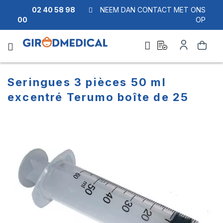
02 40 58 98
NEEM DAN CONTACT MET ONS
00
OP
Ask
Account
Zoek
a
quote
Seringues 3 pièces 50 ml
excentré Terumo boîte de 25
Ga
Ga
naar
naar
het
het
einde
begin
van
van
de
de
afbeeldingen-
afbeeldingen-
gallerij
gallerij