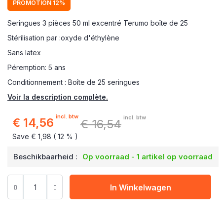
PROMOTION 12%
Seringues 3 pièces 50 ml excentré Terumo boîte de 25
Stérilisation par :oxyde d'éthylène
Sans latex
Péremption: 5 ans
Conditionnement : Boîte de 25 seringues
Voir la description complète.
incl. btw
incl. btw
€ 14,56
€ 16,54
Speciale
prijs
Save € 1,98 ( 12 % )
Beschikbaarheid :
Op voorraad - 1 artikel op voorraad
In Winkelwagen