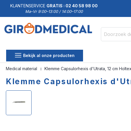
KLANTENSERVICE
GRATIS : 02 40 58 98 00
Ma–Vr 9:00–13:00 / 14:00–17:00
Zoek
Bekijk al onze producten
Medical material
Klemme Capsulorhexis d'Utrata, 12 cm Holte
Klemme Capsulorhexis d'Utr
Ga
Ga
naar
naar
het
het
einde
begin
van
van
de
de
afbeeldingen-
afbeeldingen-