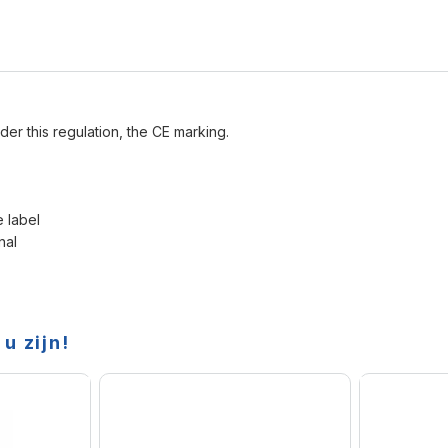
der this regulation, the CE marking.
e label
nal
u zijn!