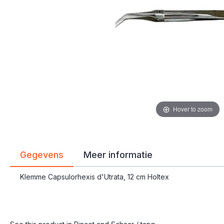
gallerij
gallerij
Hover to zoom
Gegevens
Meer informatie
Klemme Capsulorhexis d'Utrata, 12 cm Holtex