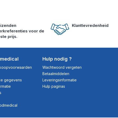
izenden
Klanttevredenheid
rkreferenties voor de
ste prijs.
dmedical
Hulp nodig ?
rkoopvoorwaarden
Wachtwoord vergeten
Betaalmiddelen
jke gegevens
Leveringsinformatie
ormatie
Hulp paginas
s
rodmedical