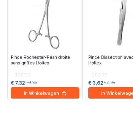
Pince Rochester-Péan droite
Pince Dissection avec 
sans griffes Holtex
Holtex
Rating:
Rating:
0%
0%
€ 7,32
€ 3,62
incl. btw
incl. btw
In Winkelwagen
In Winkelwag