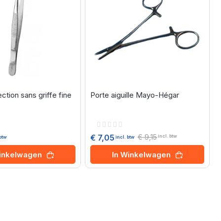
ction sans griffe fine
Porte aiguille Mayo-Hégar
Rating:
0%
€ 9,15
€ 7,05
incl. btw
 btw
incl. btw
Winkelwagen
In Winkelwagen