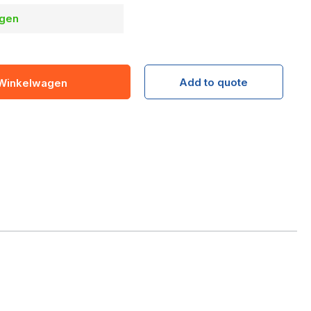
agen
Add to quote
 Winkelwagen