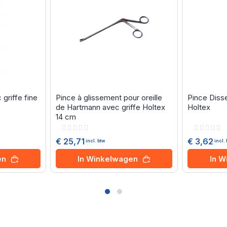
griffe fine
Pince à glissement pour oreille
Pince Disse
de Hartmann avec griffe Holtex
Holtex
14 cm
Rating:
Rating:
0%
0%
€ 25,71
€ 3,62
incl. btw
incl.
en
In Winkelwagen
In 