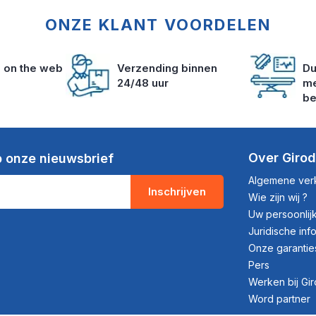
ONZE KLANT VOORDELEN
s on the web
Verzending binnen
Du
24/48 uur
me
be
Over Giro
 onze nieuwsbrief
Algemene ve
Inschrijven
Wie zijn wij ?
Uw persoonli
Juridische inf
Onze garantie
Pers
Werken bij Gi
Word partner