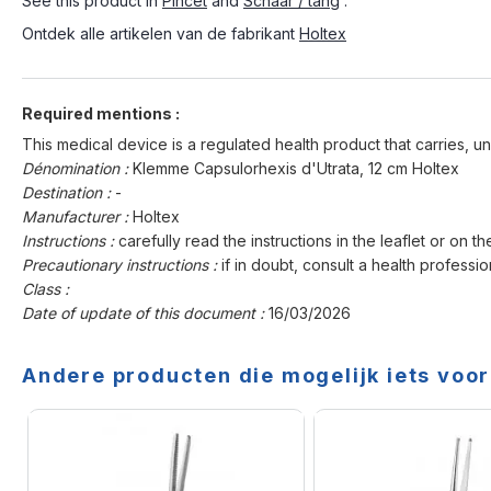
See this product in
Pincet
and
Schaar / tang
.
Ontdek alle artikelen van de fabrikant
Holtex
Required mentions :
This medical device is a regulated health product that carries, un
Dénomination :
Klemme Capsulorhexis d'Utrata, 12 cm Holtex
Destination :
-
Manufacturer :
Holtex
Instructions :
carefully read the instructions in the leaflet or on th
Precautionary instructions :
if in doubt, consult a health professio
Class :
Date of update of this document :
16/03/2026
Andere producten die mogelijk iets voor 