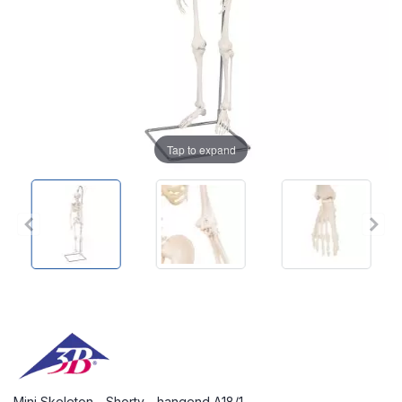
Tap to expand
Mini Skeleton - Shorty - hangend A18/1