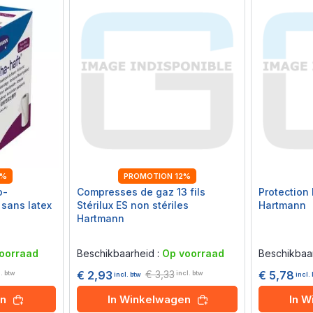
hoog
sorteren
2%
PROMOTION 12%
o-
Compresses de gaz 13 fils
Protection
sans latex
Stérilux ES non stériles
Hartmann
Hartmann
Rating:
Rating:
0%
0%
oorraad
Beschikbaarheid :
Op voorraad
Beschikbaa
€ 3,33
€ 5,78
€ 2,93
l. btw
incl. btw
incl.
incl. btw
In 
en
In Winkelwagen