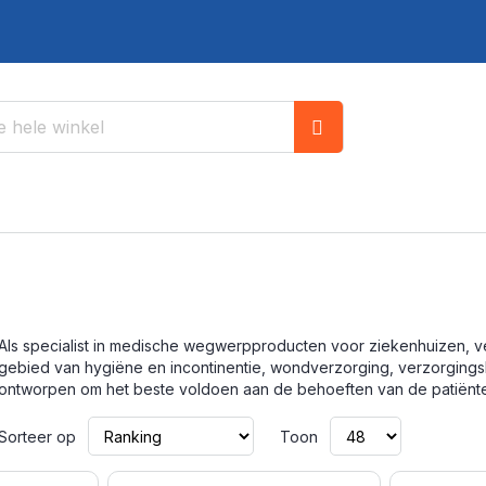
Zoek
Als specialist in medische wegwerpproducten voor ziekenhuizen, 
gebied van hygiëne en incontinentie, wondverzorging, verzorgingski
ontworpen om het beste voldoen aan de behoeften van de patiënten,
Van
Sorteer op
Toon
laag
naar