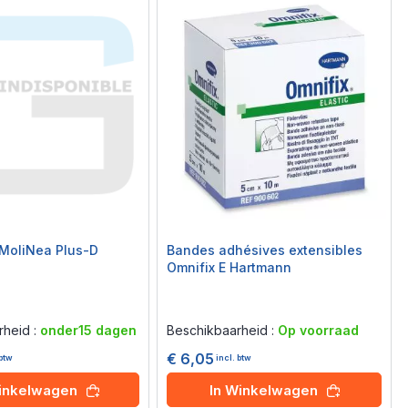
 MoliNea Plus-D
Bandes adhésives extensibles
Omnifix E Hartmann
Rating:
0%
rheid :
onder15 dagen
Beschikbaarheid :
Op voorraad
€ 6,05
 btw
incl. btw
Winkelwagen
In Winkelwagen