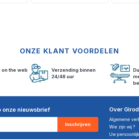
ONZE KLANT VOORDELEN
s on the web
Verzending binnen
Du
24/48 uur
me
be
Over Giro
 onze nieuwsbrief
Algemene ve
Inschrijven
Wie zijn wij ?
Uw persoonli