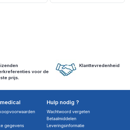
izenden
Klanttevredenheid
rkreferenties voor de
ste prijs.
dmedical
Hulp nodig ?
rkoopvoorwaarden
Wachtwoord vergeten
Betaalmiddelen
jke gegevens
Leveringsinformatie