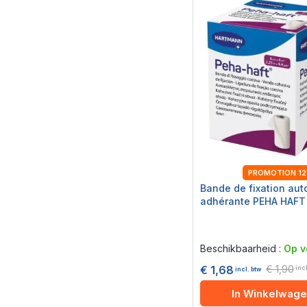
PROMOTION 1
Bande de fixation aut
adhérante PEHA HAFT 
Rating:
0%
Beschikbaarheid :
Op v
€ 1,90
€ 1,68
inc
incl. btw
In Winkelwag