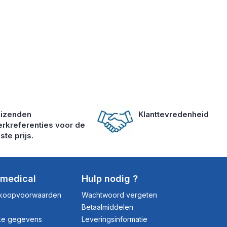
izenden
Klanttevredenheid
rkreferenties voor de
ste prijs.
dmedical
Hulp nodig ?
rkoopvoorwaarden
Wachtwoord vergeten
Betaalmiddelen
jke gegevens
Leveringsinformatie