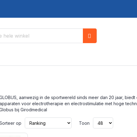
Zoek
GLOBUS, aanwezig in de sportwereld sinds meer dan 20 jaar, biedt 
apparaten voor electrotherapie en electrostimulatie met hoge tec
Globus bij Girodmedical
Van
Sorteer op
Toon
laag
naar