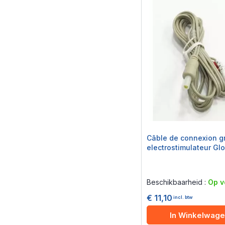
Câble de connexion gr
electrostimulateur Gl
Rating:
0%
Beschikbaarheid :
Op v
€ 11,10
incl. btw
In Winkelwag