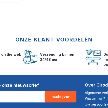
ONZE KLANT VOORDELEN
s on the web
Verzending binnen
Du
24/48 uur
me
be
Over Giro
 onze nieuwsbrief
Algemene ve
Inschrijven
Wie zijn wij ?
Uw persoonli