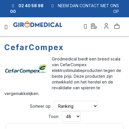
02 40 58 98
NEEM DAN CONTACT MET ONS
00
OP
Ask
Account
Zoek
a
quote
CefarCompex
Girodmedical biedt een breed scala
van CefarCompex
elektrostimulatieproducten tegen de
beste prijs. Deze producten zijn
ontwikkeld om het herstel en de
revalidatie van spieren te
vergemakkelijken.
Van
Sorteer op
laag
naar
Toon
hoog
sorteren