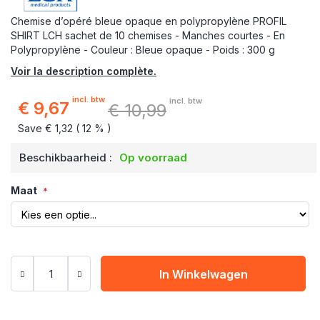
Chemise d’opéré bleue opaque en polypropylène PROFIL
SHIRT LCH sachet de 10 chemises - Manches courtes - En
Polypropylène - Couleur : Bleue opaque - Poids : 300 g
Voir la description complète.
incl. btw
incl. btw
€ 9,67
€ 10,99
Speciale
prijs
Save € 1,32 ( 12 % )
Beschikbaarheid :
Op voorraad
Maat
In Winkelwagen