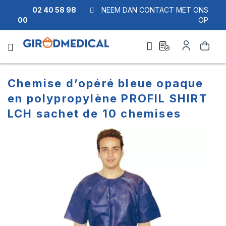
02 40 58 98
NEEM DAN CONTACT MET ONS
00
OP
Ask
Account
Zoek
a
quote
Chemise d’opéré bleue opaque
en polypropylène PROFIL SHIRT
LCH sachet de 10 chemises
Ga
Ga
naar
naar
het
het
einde
begin
van
van
de
de
afbeeldingen-
afbeeldingen-
gallerij
gallerij