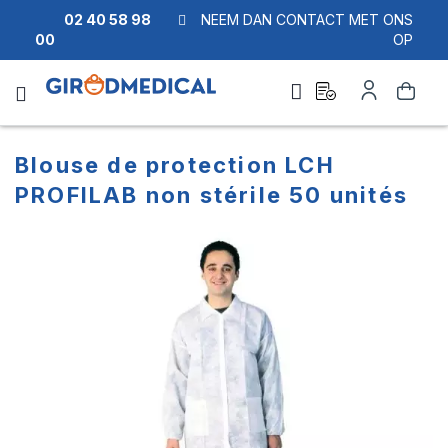
02 40 58 98
NEEM DAN CONTACT MET ONS
00
OP
Ask
Account
Zoek
a
quote
Blouse de protection LCH
PROFILAB non stérile 50 unités
Ga
Ga
naar
naar
het
het
einde
begin
van
van
de
de
afbeeldingen-
afbeeldingen-
gallerij
gallerij