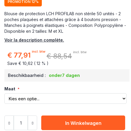
PROMOTION 12%
Blouse de protection LCH PROFILAB non stérile 50 unités - 2
poches plaquées et attachées grâce à 4 boutons pression -
Manches à poignets élastiques - Composition: Polypropylène -
Disponible en 2 tailles: M et XL
Voir la description complète.
incl. btw
incl. btw
€ 77,91
€ 88,54
Speciale
prijs
Save € 10,62 ( 12 % )
Beschikbaarheid :
onder7 dagen
Maat
In Winkelwagen