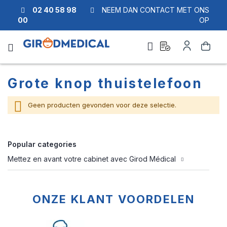
02 40 58 98
NEEM DAN CONTACT MET ONS
00
OP
Ask
Account
Zoek
a
quote
Grote knop thuistelefoon
Geen producten gevonden voor deze selectie.
Popular categories
Mettez en avant votre cabinet avec Girod Médical
ONZE KLANT VOORDELEN