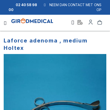
02 40 58 98
NEEM DAN CONTACT MET ONS
00
OP
Ask
Account
Zoek
a
quote
Laforce adenoma , medium
Holtex
Ga
Ga
naar
naar
het
het
einde
begin
van
van
de
de
afbeeldingen-
afbeeldingen-
gallerij
gallerij